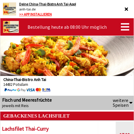
Deine China-Thai-Bistro Anh Tai-App!
anh-tai.de
>> APP INSTALLIEREN
Bestellung heute ab 08:00 Uhr möglich
China-Thai-Bistro Anh Tai
14482 Potsdam
Fisch und Meeresfrüchte
weitere
Speisen
jeweils mit Reis
GEBACKENES LACHSFILET
Lachsfilet Thai-Curry