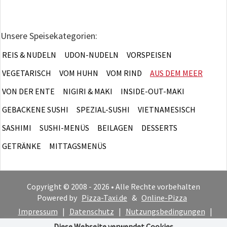
Unsere Speisekategorien:
REIS & NUDELN
UDON-NUDELN
VORSPEISEN
VEGETARISCH
VOM HUHN
VOM RIND
AUS DEM MEER
VON DER ENTE
NIGIRI & MAKI
INSIDE-OUT-MAKI
GEBACKENE SUSHI
SPEZIAL-SUSHI
VIETNAMESISCH
SASHIMI
SUSHI-MENÜS
BEILAGEN
DESSERTS
GETRÄNKE
MITTAGSMENÜS
Copyright © 2008 - 2026 • Alle Rechte vorbehalten
Powered by
Pizza-Taxi.de
&
Online-Pizza
Impressum
|
Datenschutz
|
Nutzungsbedingungen
|
Cookie-Hinweis
Diese Webseite verwendet Cookies