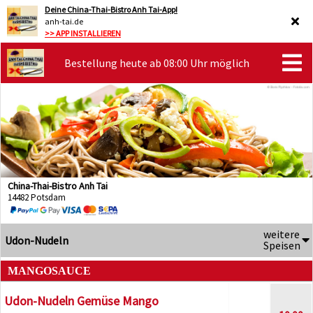
Deine China-Thai-Bistro Anh Tai-App!
anh-tai.de
>> APP INSTALLIEREN
Bestellung heute ab 08:00 Uhr möglich
China-Thai-Bistro Anh Tai
14482 Potsdam
weitere
Udon-Nudeln
Speisen
MANGOSAUCE
Udon-Nudeln Gemüse Mango