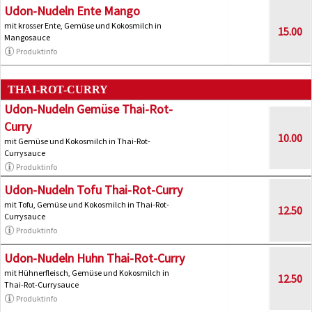
Udon-Nudeln Ente Mango
mit krosser Ente, Gemüse und Kokosmilch in
15.00
Mangosauce
Produktinfo
THAI-ROT-CURRY
Udon-Nudeln Gemüse Thai-Rot-
Curry
10.00
mit Gemüse und Kokosmilch in Thai-Rot-
Currysauce
Produktinfo
Udon-Nudeln Tofu Thai-Rot-Curry
mit Tofu, Gemüse und Kokosmilch in Thai-Rot-
12.50
Currysauce
Produktinfo
Udon-Nudeln Huhn Thai-Rot-Curry
mit Hühnerfleisch, Gemüse und Kokosmilch in
12.50
Thai-Rot-Currysauce
Produktinfo