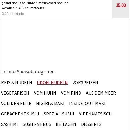
gebratene Udon-Nudeln mit krosser Ente und
15.00
Gemüse in süß-saurer Sauce
Produktinfo
Unsere Speisekategorien:
REIS & NUDELN
UDON-NUDELN
VORSPEISEN
VEGETARISCH
VOM HUHN
VOM RIND
AUS DEM MEER
VON DER ENTE
NIGIRI & MAKI
INSIDE-OUT-MAKI
GEBACKENE SUSHI
SPEZIAL-SUSHI
VIETNAMESISCH
SASHIMI
SUSHI-MENÜS
BEILAGEN
DESSERTS