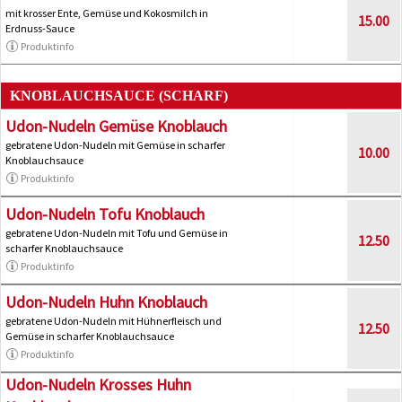
mit krosser Ente, Gemüse und Kokosmilch in
15.00
Erdnuss-Sauce
Produktinfo
KNOBLAUCHSAUCE (SCHARF)
Udon-Nudeln Gemüse Knoblauch
gebratene Udon-Nudeln mit Gemüse in scharfer
10.00
Knoblauchsauce
Produktinfo
Udon-Nudeln Tofu Knoblauch
gebratene Udon-Nudeln mit Tofu und Gemüse in
12.50
scharfer Knoblauchsauce
Produktinfo
Udon-Nudeln Huhn Knoblauch
gebratene Udon-Nudeln mit Hühnerfleisch und
12.50
Gemüse in scharfer Knoblauchsauce
Produktinfo
Udon-Nudeln Krosses Huhn